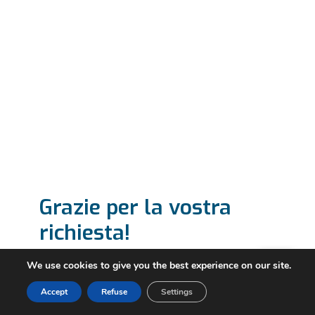
Grazie per la vostra
richiesta!
We use cookies to give you the best experience on our site.
Vi risponderemo al più presto.
Grazie per
Accept
Refuse
Settings